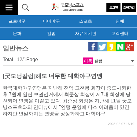
프로야구
아마야구
스포츠
연예
문화
칼럼
자유게시판
고객센터
일반뉴스
Total : 12/1Page
이동
[굿모닝칼럼]해도 너무한 대학야구연맹
한국대학야구연맹은 지난해 전임 고천봉 회장이 중도사퇴한
후 7월에 열린 보궐선거에서 최준상 회장이 제7대 회장에 당
선되어 연맹을 이끌고 있다. 최준상 회장은 지난해 11월 굿모
닝스포츠와의 인터뷰에서 "연맹 운영에 다소 어려움이 있긴
하지만 연말까지는 연맹을 정상화하고 대학야구 ..
2023-02-07 15:19