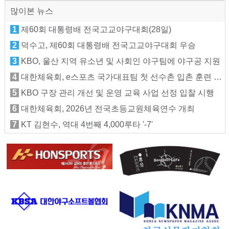
많이본 뉴스
1
제60회 대통령배 전국고교야구대회(28일)
2
덕수고, 제60회 대통령배 전국고교야구대회 우승
3
KBO, 울산 지역 유소년 및 사회인 야구팀에 야구공 지원
4
대한체육회, e스포츠 국가대표팀 첫 선수촌 입촌 훈련 지원
5
KBO 구장 관리 개선 및 운영 교육 사업 선정 입찰 시행
6
대한체육회, 2026년 전국초등교원체육연수 개최
7
KT 김현수, 역대 4번째 4,000루타 '-7'