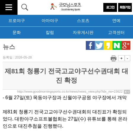
프로야구
아마야구
스포츠
연예
문화
칼럼
자유게시판
고객센터
뉴스
등록일 : 2026-05-28
+
-
제81회 청룡기 전국고교야구선수권대회 대
진 확정
http://www.goodmorningsports.co.kr/news/news_view.php?idx_no=15622
- 6월 27일(토) 목동야구장과 신월야구공원 야구장에서 개막
제81회 청룡기 전국고교야구선수권대회의 대진표가 확정되
었다.
대한야구소프트볼협회는 27일(수) 유튜브를 통해 온라
인으로 대진추첨을 진행했다.