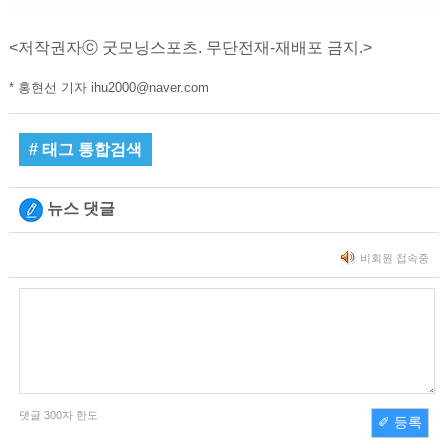
<저작권자ⓒ 굿모닝스포츠. 무단전재-재배포 금지.>
* 홍현선 기자 ihu2000@naver.com
# 태그 통합검색
뉴스 댓글
비회원 접속중
댓글
300
자 한도
✐ 등록