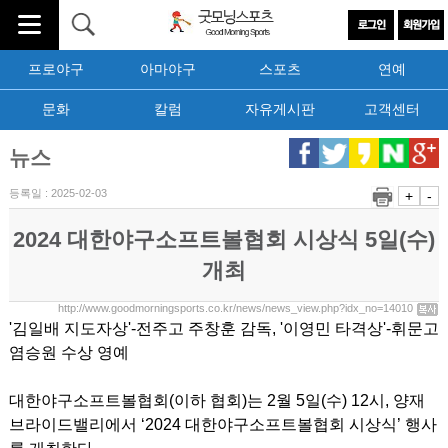
프로야구
아마야구
스포츠
연예
문화
칼럼
자유게시판
고객센터
뉴스
등록일 : 2025-02-03
+
-
2024 대한야구소프트볼협회 시상식 5일(수)
개최
http://www.goodmorningsports.co.kr/news/news_view.php?idx_no=14010
'김일배 지도자상'-전주고 주창훈 감독, '이영민 타격상'-휘문고
염승원 수상 영예
대한야구소프트볼협회(이하 협회)는 2월 5일(수) 12시, 양재
브라이드밸리에서 ‘2024 대한야구소프트볼협회 시상식’ 행사