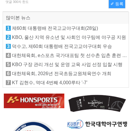
댓글
300
자 한도
✐ 등록
많이본 뉴스
1
제60회 대통령배 전국고교야구대회(28일)
2
KBO, 울산 지역 유소년 및 사회인 야구팀에 야구공 지원
3
덕수고, 제60회 대통령배 전국고교야구대회 우승
4
대한체육회, e스포츠 국가대표팀 첫 선수촌 입촌 훈련 지원
5
KBO 구장 관리 개선 및 운영 교육 사업 선정 입찰 시행
6
대한체육회, 2026년 전국초등교원체육연수 개최
7
KT 김현수, 역대 4번째 4,000루타 '-7'