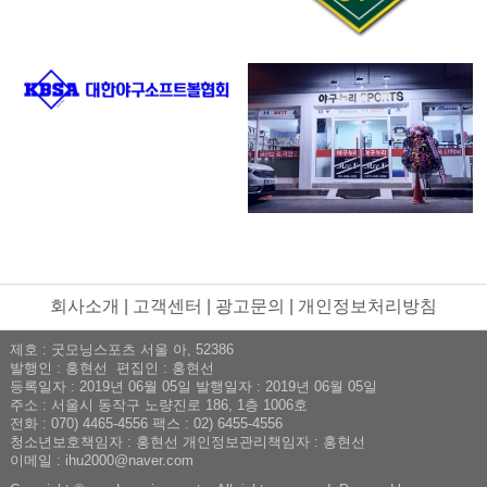
회사소개
|
고객센터
|
광고문의
|
개인정보처리방침
제호 : 굿모닝스포츠 서울 아, 52386
발행인 : 홍현선 편집인 : 홍현선
등록일자 : 2019년 06월 05일 발행일자 : 2019년 06월 05일
주소 : 서울시 동작구 노량진로 186, 1층 1006호
전화 : 070) 4465-4556 팩스 : 02) 6455-4556
청소년보호책임자 : 홍현선 개인정보관리책임자 : 홍현선
이메일 : ihu2000@naver.com