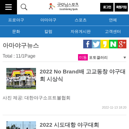
프로야구
아마야구
스포츠
연예
문화
칼럼
자유게시판
고객센터
아마야구뉴스
Total : 11/1Page
이동
2022 No Brand배 고교동창 야구대
회 시상식
사진 제공: 대한야구소프트볼협회
2022-11-13 18:20
2022 시도대항 야구대회