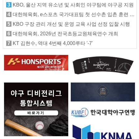
3
KBO, 울산 지역 유소년 및 사회인 야구팀에 야구공 지원
4
대한체육회, e스포츠 국가대표팀 첫 선수촌 입촌 훈련 지원
5
KBO 구장 관리 개선 및 운영 교육 사업 선정 입찰 시행
6
대한체육회, 2026년 전국초등교원체육연수 개최
7
KT 김현수, 역대 4번째 4,000루타 '-7'