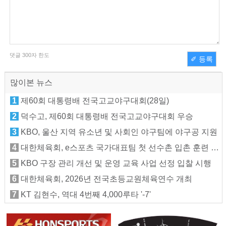
댓글
300
자 한도
✐ 등록
많이본 뉴스
1
제60회 대통령배 전국고교야구대회(28일)
2
덕수고, 제60회 대통령배 전국고교야구대회 우승
3
KBO, 울산 지역 유소년 및 사회인 야구팀에 야구공 지원
4
대한체육회, e스포츠 국가대표팀 첫 선수촌 입촌 훈련 지원
5
KBO 구장 관리 개선 및 운영 교육 사업 선정 입찰 시행
6
대한체육회, 2026년 전국초등교원체육연수 개최
7
KT 김현수, 역대 4번째 4,000루타 '-7'