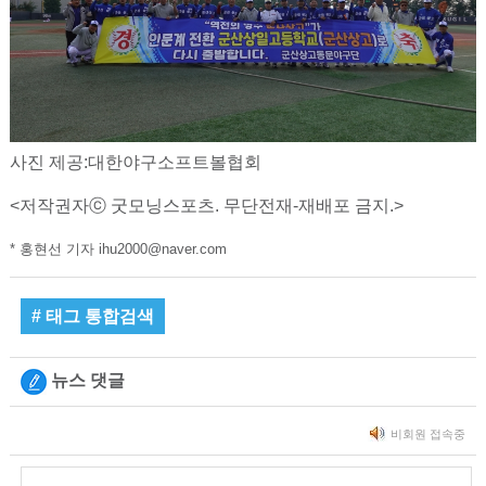
사진 제공:대한야구소프트볼협회
<저작권자ⓒ 굿모닝스포츠. 무단전재-재배포 금지.>
* 홍현선 기자 ihu2000@naver.com
# 태그 통합검색
뉴스 댓글
비회원 접속중