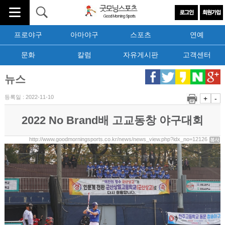
프로야구
아마야구
스포츠
연예
문화
칼럼
자유게시판
고객센터
뉴스
등록일 : 2022-11-10
+
-
2022 No Brand배 고교동창 야구대회
http://www.goodmorningsports.co.kr/news/news_view.php?idx_no=12126