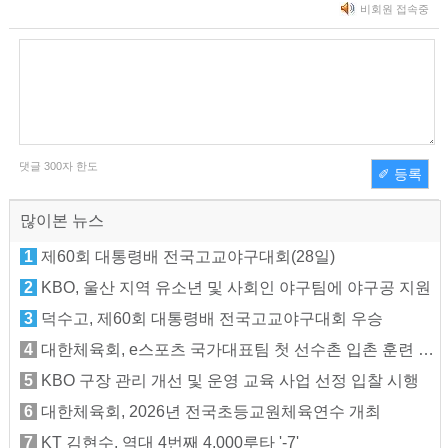
비회원 접속중
댓글
300
자 한도
✐ 등록
많이본 뉴스
1
제60회 대통령배 전국고교야구대회(28일)
2
KBO, 울산 지역 유소년 및 사회인 야구팀에 야구공 지원
3
덕수고, 제60회 대통령배 전국고교야구대회 우승
4
대한체육회, e스포츠 국가대표팀 첫 선수촌 입촌 훈련 지원
5
KBO 구장 관리 개선 및 운영 교육 사업 선정 입찰 시행
6
대한체육회, 2026년 전국초등교원체육연수 개최
7
KT 김현수, 역대 4번째 4,000루타 '-7'