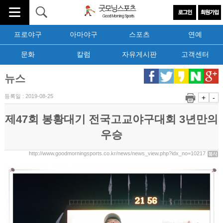
프로야구
아마야구
스포츠
연예
문화
칼럼
자유게시판
고객센터
뉴스
등록일 : 2019-08-25
+
-
제47회 봉황대기 전국고교야구대회 3년만의
우승
http://www.goodmorningsports.co.kr/news/news_view.php?idx_no=10217