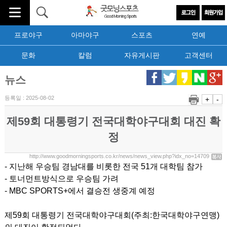
프로야구
아마야구
스포츠
연예
문화
칼럼
자유게시판
고객센터
뉴스
등록일 : 2025-08-02
+
-
제59회 대통령기 전국대학야구대회 대진 확
정
http://www.goodmorningsports.co.kr/news/news_view.php?idx_no=14709
- 지난해 우승팀 경남대를 비롯한 전국 51개 대학팀 참가
- 토너먼트방식으로 우승팀 가려
- MBC SPORTS+에서 결승전 생중계 예정
제59회 대통령기 전국대학야구대회(주최:한국대학야구연맹)