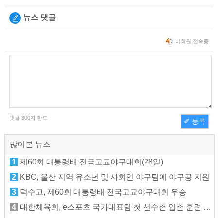
뉴스 댓글
비회원 접속중
댓글
300
자 한도
✐ 등록
많이본 뉴스
1
제60회 대통령배 전국고교야구대회(28일)
2
KBO, 울산 지역 유소년 및 사회인 야구팀에 야구공 지원
3
덕수고, 제60회 대통령배 전국고교야구대회 우승
4
대한체육회, e스포츠 국가대표팀 첫 선수촌 입촌 훈련 지원