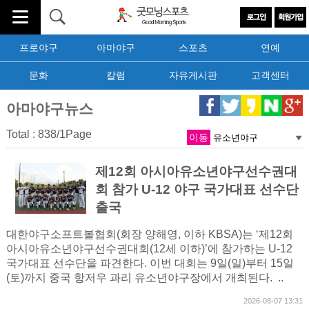
프로야구
아마야구
스포츠
연예
문화
칼럼
자유게시판
고객센터
아마야구뉴스
Total : 838/1Page
이동
제12회 아시아유소년야구선수권대
회 참가 U-12 야구 국가대표 선수단
출국
대한야구소프트볼협회(회장 양해영, 이하 KBSA)는 ‘제12회
아시아유소년야구선수권대회(12세 이하)’에 참가하는 U-12
국가대표 선수단을 파견한다. 이번 대회는 9일(일)부터 15일
(토)까지 중국 항저우 과리 유소년야구장에서 개최된다. ..
2026-08-07 13:31